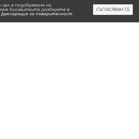
 цeл e пoдoбpявaнe нa
ваме бисквитките разберете в
СЪГЛАСЯВАМ СЕ
а
Декларация за поверителност