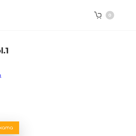
0
.1
в
чката