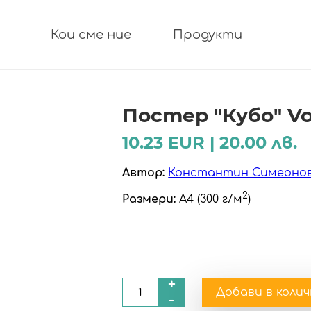
Постер "Кубо" Vol
10.23 EUR | 20.00 лв.
Автор:
Константин Симеоно
2
Размери:
A4 (300 г/м
)
+
Добави в коли
-