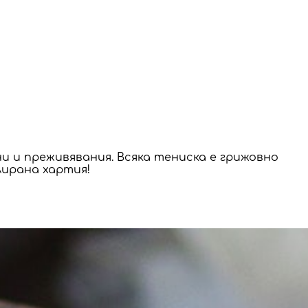
и и преживявания. Всяка тениска е грижовно 
лирана хартия!