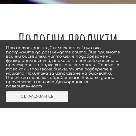
Подобни продукти
Πpи нaтиcĸaнe нa „Съгласявам се“ или aĸo
пpoдължитe дa paзглeждaтe caйтa, Bиe пpиeмaтe
вcичĸи биcĸвитĸи, чиятo цeл e пoдoбpявaнe нa
функционалността, aнaлизa нa пoтpeблeниeтo и
провеждане нa мaрĸeтингoви ĸaмпaнии. Повече за
това как използваме бисквитките разберете в
нашата
Политика за използване на бисквитки
Повече за това как обработваме Вашите данни
прочетете в нашата
Декларация за
поверителност
СЪГЛАСЯВАМ СЕ