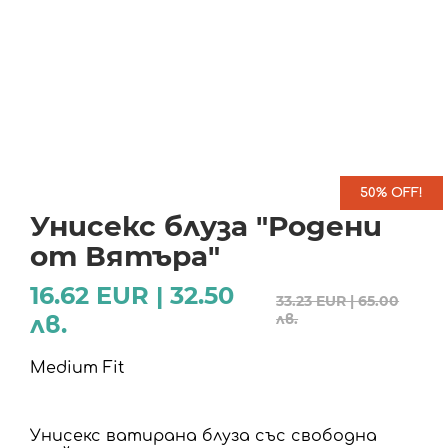
50% OFF!
Унисекс блуза "Родени
от Вятъра"
16.62 EUR | 32.50
33.23 EUR | 65.00
лв.
лв.
Medium Fit
Унисекс ватирана блуза със свободна