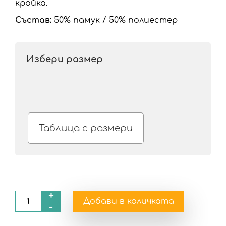
кройка.
Състав:
50% памук / 50% полиестер
Избери размер
Таблица с размери
+
Добави в количката
-