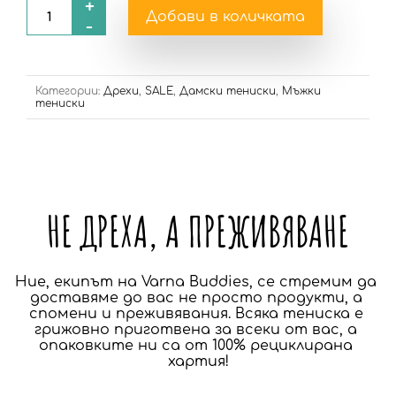
+
Добави в количката
-
Категории:
Дрехи
,
SALE
,
Дамски тениски
,
Мъжки
тениски
НЕ ДРЕХА, А ПРЕЖИВЯВАНЕ
Ние, екипът на Varna Buddies, се стремим да 
доставяме до вас не просто продукти, а 
спомени и преживявания. Всяка тениска е 
грижовно приготвена за всеки от вас, а 
опаковките ни са от 100% рециклирана 
хартия!