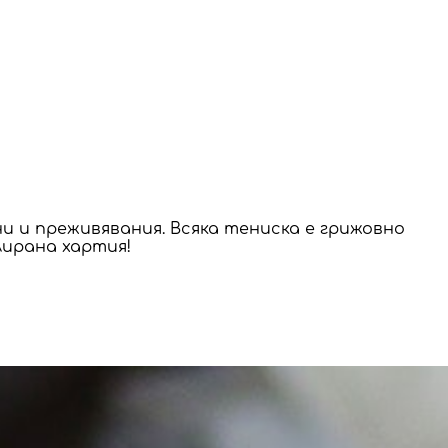
и и преживявания. Всяка тениска е грижовно 
лирана хартия!