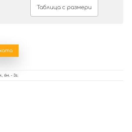
Таблица с размери
чката
м.
,
6м. - 3г.