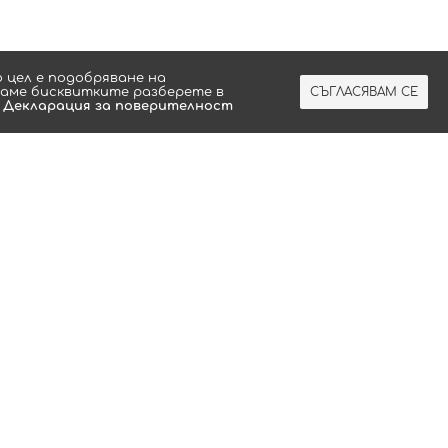
 цeл e пoдoбpявaнe нa
ваме бисквитките разберете в
СЪГЛАСЯВАМ СЕ
а
Декларация за поверителност