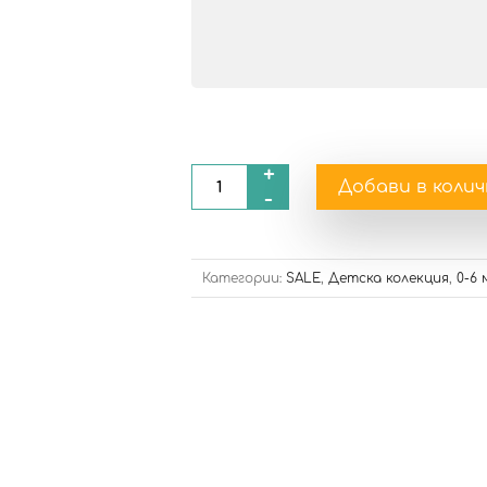
+
Добави в коли
-
Категории:
SALE
,
Детска колекция
,
0-6 