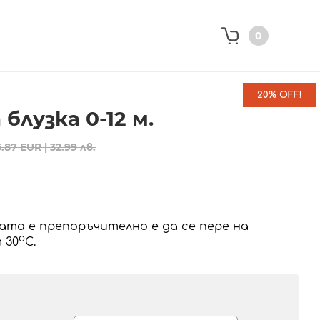
0
20% OFF!
блузка 0-12 м.
6.87 EUR | 32.99 лв.
ата е препоръчително е да се пере на
o
 30
C.